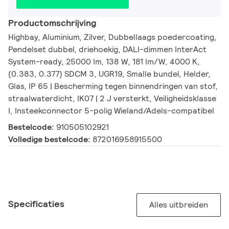
Productomschrijving
Highbay, Aluminium, Zilver, Dubbellaags poedercoating,
Pendelset dubbel, driehoekig, DALI-dimmen InterAct
System-ready, 25000 lm, 138 W, 181 lm/W, 4000 K,
(0.383, 0.377) SDCM 3, UGR19, Smalle bundel, Helder,
Glas, IP 65 | Bescherming tegen binnendringen van stof,
straalwaterdicht, IK07 | 2 J versterkt, Veiligheidsklasse
I, Insteekconnector 5-polig Wieland/Adels-compatibel
Bestelcode:
910505102921
Volledige bestelcode:
872016958915500
Specificaties
Alles uitbreiden