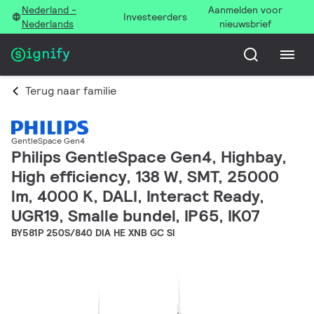
Nederland -
Aanmelden voor
Investeerders
Nederlands
nieuwsbrief
Terug naar familie
GentleSpace Gen4
Philips GentleSpace Gen4, Highbay,
High efficiency, 138 W, SMT, 25000
lm, 4000 K, DALI, Interact Ready,
UGR19, Smalle bundel, IP65, IK07
BY581P 250S/840 DIA HE XNB GC SI