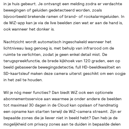
in je huis gebeurt. Je ontvangt een melding zodra er verdachte
bewegingen of geluiden gedetecteerd worden, zoals
bijvoorbeeld brekende ramen of brand- of rookalarmgeluiden. In
de WiZ-app kan je via de live beelden zien wat er aan de hand is,
ook wanneer het donker is.
Nachtzicht wordt automatisch ingeschakeld wanneer het
lichtniveau laag genoeg is, met behulp van infrarood om de
ruimte te verlichten, zodat je geen enkel detail mist. De
terugspreekfunctie, de brede kijkhoek van 120 graden, een op
beeld gebaseerde bewegingsdetectie, full HD-beeldkwaliteit en
SD-kaartsleuf maken deze camera uiterst geschikt om een oogje
in het zeil te houden.
Wil je nóg meer functies? Dan biedt WiZ ook een optionele
abonnementsservice aan waarmee je onder andere de beelden
tot maximaal 30 dagen in de Cloud kan opslaan of handmatig
een opname kan starten terwijl de WiZ-camera streamt. Zijn er
bepaalde zones die je liever niet in beeld hebt? Dan heb je de
mogelijkheid om privacy zones aan te duiden in bepaalde delen