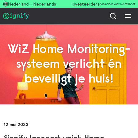
Nederland - Nederlands
Investeerders
Aanmelden voor nieuwsbrief
WiZ Home Monitoring-
systeem verlicht én
beveiligt je huis!
12 mei 2023
Signify lanceert uniek Home