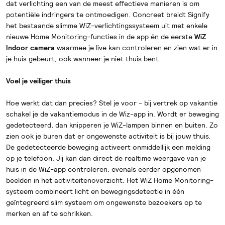
dat verlichting een van de meest effectieve manieren is om
potentiële indringers te ontmoedigen. Concreet breidt Signify
het bestaande slimme WiZ-verlichtingssysteem uit met enkele
nieuwe Home Monitoring-functies in de app én de eerste
WiZ
Indoor camera
waarmee je live kan controleren en zien wat er in
je huis gebeurt, ook wanneer je niet thuis bent.
Voel je veiliger thuis
Hoe werkt dat dan precies? Stel je voor - bij vertrek op vakantie
schakel je de vakantiemodus in de Wiz-app in. Wordt er beweging
gedetecteerd, dan knipperen je WiZ-lampen binnen en buiten. Zo
zien ook je buren dat er ongewenste activiteit is bij jouw thuis.
De gedetecteerde beweging activeert onmiddellijk een melding
op je telefoon. Jij kan dan direct de realtime weergave van je
huis in de WiZ-app controleren, evenals eerder opgenomen
beelden in het activiteitenoverzicht. Het WiZ Home Monitoring-
systeem combineert licht en bewegingsdetectie in één
geïntegreerd slim systeem om ongewenste bezoekers op te
merken en af te schrikken.