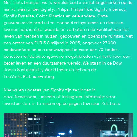
Met trots brengen we ‘s werelds beste verlichtingsmerken op de
markt, waaronder
Signify
,
Philips
,
Philips Hue
,
Signify Interact
,
Signify Dynalite,
Color Kinetics
en vele andere. Onze
geavanceerde producten, connected systemen en diensten
leveren aanzienlijke waarde en verbeteren de kwaliteit van het
leven van mensen in huizen, gebouwen en openbare ruimtes. Met
een omzet van EUR 5.8 miljard in 2025, ongeveer 27.000
medewerkers en een aanwezigheid in meer dan 70 landen,
benutten wij de buitengewone mogelijkheden van licht voor een
beter leven en een duurzamere wereld. We staan in de
Dow
Jones Sustainability World Index
en hebben de
EcoVadis
Platinum-rating.
Nieuws en updates van Signify zijn te vinden in
onze
Newsroom
,
LinkedIn
of
Instagram
. Informatie voor
investeerders is te vinden op de pagina
Investor Relations
.