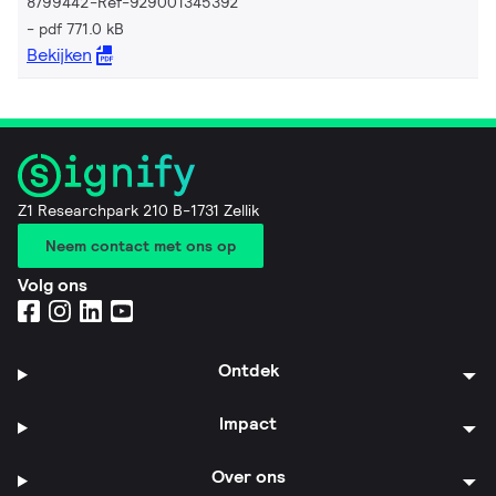
8799442-Ref-929001345392
pdf 771.0 kB
Bekijken
Z1 Researchpark 210 B-1731 Zellik
Neem contact met ons op
Volg ons
Ontdek
Impact
Over ons