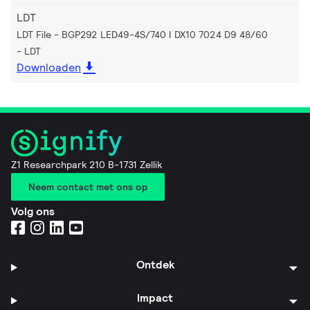
LDT
LDT File - BGP292 LED49-4S/740 I DX10 7024 D9 48/60
LDT
Downloaden
Z1 Researchpark 210 B-1731 Zellik
Neem contact met ons op
Volg ons
Ontdek
Impact