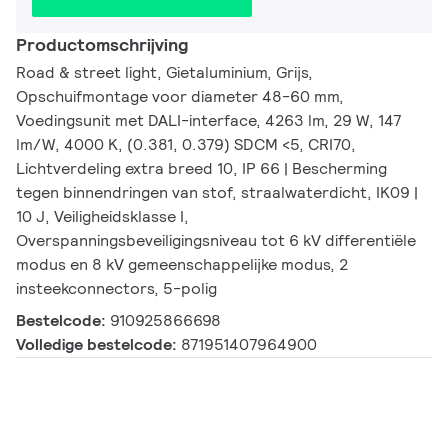
Productomschrijving
Road & street light, Gietaluminium, Grijs,
Opschuifmontage voor diameter 48-60 mm,
Voedingsunit met DALI-interface, 4263 lm, 29 W, 147
lm/W, 4000 K, (0.381, 0.379) SDCM <5, CRI70,
Lichtverdeling extra breed 10, IP 66 | Bescherming
tegen binnendringen van stof, straalwaterdicht, IK09 |
10 J, Veiligheidsklasse I,
Overspanningsbeveiligingsniveau tot 6 kV differentiële
modus en 8 kV gemeenschappelijke modus, 2
insteekconnectors, 5-polig
Bestelcode:
910925866698
Volledige bestelcode:
871951407964900