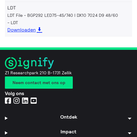
LDT
LDT File - BGP292 LED75-4S/740 I DX10 7024 D9 48/60
LDT
Downloaden
Z1 Researchpark 210 B-1731 Zellik
Neem contact met ons op
Volg ons
Ontdek
Impact