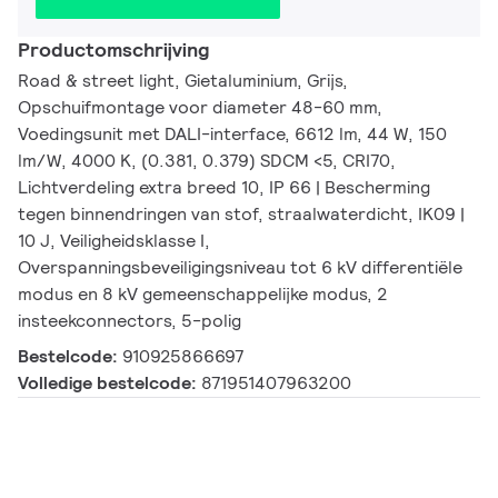
Productomschrijving
Road & street light, Gietaluminium, Grijs,
Opschuifmontage voor diameter 48-60 mm,
Voedingsunit met DALI-interface, 6612 lm, 44 W, 150
lm/W, 4000 K, (0.381, 0.379) SDCM <5, CRI70,
Lichtverdeling extra breed 10, IP 66 | Bescherming
tegen binnendringen van stof, straalwaterdicht, IK09 |
10 J, Veiligheidsklasse I,
Overspanningsbeveiligingsniveau tot 6 kV differentiële
modus en 8 kV gemeenschappelijke modus, 2
insteekconnectors, 5-polig
Bestelcode:
910925866697
Volledige bestelcode:
871951407963200