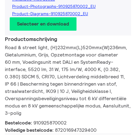
Product-Photographs-910925870002_EU
Product-Diagrams-910925870002_EU
Selecteer en download
Productomschrijving
Road & street light, (H)232mmx(L)520mmx(W)236mm,
Gietaluminium, Grijs, Opzetmontage voor diameter
60 mm, Voedingsunit met DALI en SystemReady-
interface, 5520 lm, 31 W, 175 lm/W, 4000 K, (0.382,
0.380) SDCM 5, CRI70, Lichtverdeling middelbreed 11,
IP 66 | Bescherming tegen binnendringen van stof,
straalwaterdicht, IK09 | 10 J, Veiligheidsklasse I,
Overspanningsbeveiligingsniveau tot 6 kV differentiële
modus en 8 kV gemeenschappelijke modus, Aansluitunit,
3-polig
Bestelcode:
910925870002
Volledige bestelcode:
872016947329400