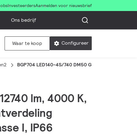
Jobs
Investeerders
Aanmelden voor nieuwsbrief
Ons bedrijf
Configureer
Waar te koop
en2
BGP704 LED140-4S/740 DM50 GF SRT SRB 60
 12740 lm, 4000 K,
htverdeling
sse I, IP66