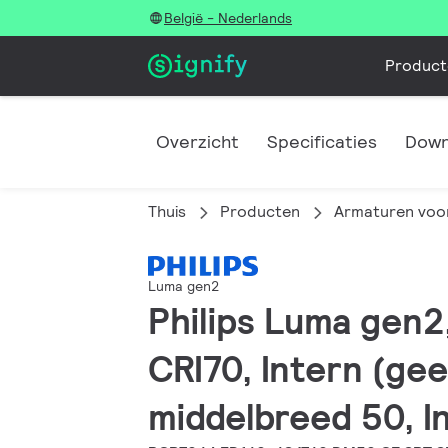
België - Nederlands
Product
Overzicht
Specificaties
Down
Thuis
Producten
Armaturen voor
Luma gen2
Philips Luma gen2,
CRI70, Intern (gee
middelbreed 50, In