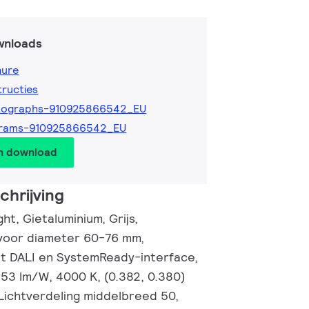
wnloads
hure
tructies
tographs-910925866542_EU
grams-910925866542_EU
en download
hrijving
ht, Gietaluminium, Grijs,
oor diameter 60-76 mm,
t DALI en SystemReady-interface,
153 lm/W, 4000 K, (0.382, 0.380)
Lichtverdeling middelbreed 50,