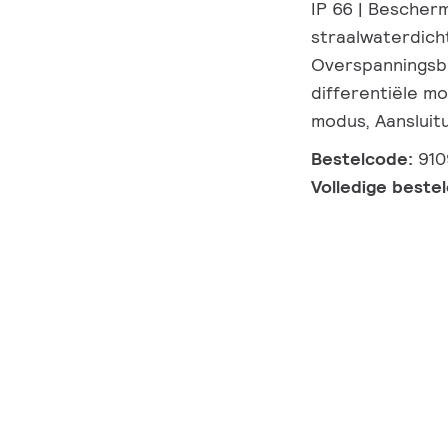
IP 66 | Bescher
straalwaterdicht,
Overspanningsbe
differentiële m
modus, Aansluitu
Bestelcode:
91
Volledige beste