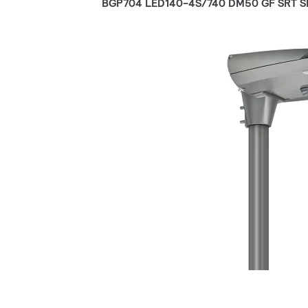
BGP704 LED140-4S/740 DM50 GF SRT S