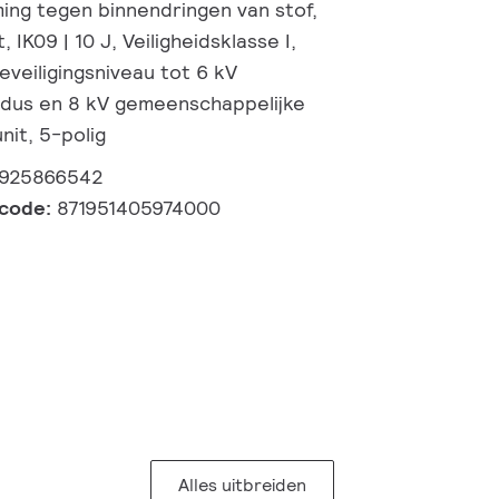
ming tegen binnendringen van stof,
 IK09 | 10 J, Veiligheidsklasse I,
veiligingsniveau tot 6 kV
odus en 8 kV gemeenschappelijke
nit, 5-polig
0925866542
lcode:
871951405974000
Alles uitbreiden