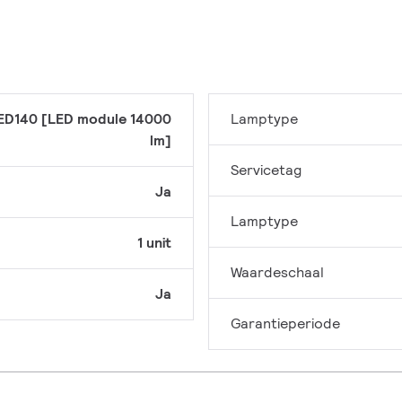
ED140 [LED module 14000
Lamptype
lm]
Servicetag
Ja
Lamptype
1 unit
Waardeschaal
Ja
Garantieperiode