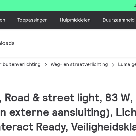
en
Toepassingen
Hulpmiddelen
Duurzaamheid
loads
 buitenverlichting
Weg- en straatverlichting
Luma g
 Road & street light, 83 W,
n externe aansluiting), Lic
teract Ready, Veiligheidskla