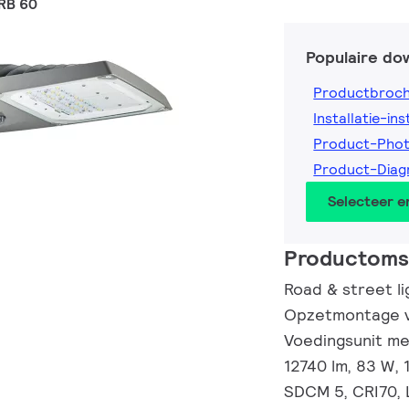
RB 60
Populaire do
Productbroc
Installatie-ins
Product-Pho
Product-Dia
Selecteer 
Productomsc
Road & street lig
Opzetmontage v
Voedingsunit me
12740 lm, 83 W, 
SDCM 5, CRI70, 