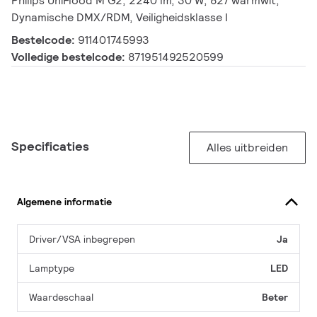
Philips UniFlood M G2, 2240 lm, 30 W, 827 warmwit,
Dynamische DMX/RDM, Veiligheidsklasse I
Bestelcode:
911401745993
Volledige bestelcode:
871951492520599
Specificaties
Alles uitbreiden
Algemene informatie
Driver/VSA inbegrepen
Ja
Lamptype
LED
Waardeschaal
Beter