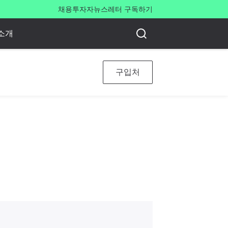
채용
투자자
뉴스레터 구독하기
소개
구입처
드