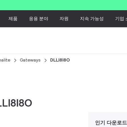
제품
응용 분야
자원
지속 가능성
기업 
alite
Gateways
DLLI8I8O
LLI8I8O
인기 다운로