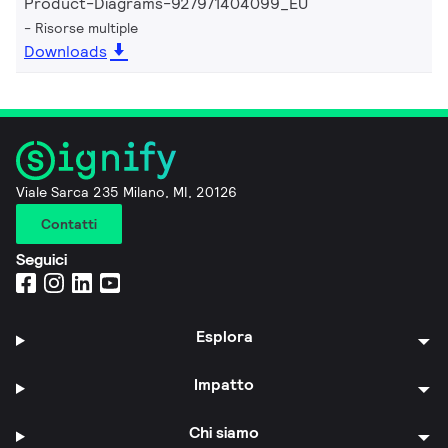
Product-Diagrams-927971404099_EU
Risorse multiple
Downloads
Viale Sarca 235 Milano, MI, 20126
Contatti
Seguici
Esplora
Impatto
Chi siamo