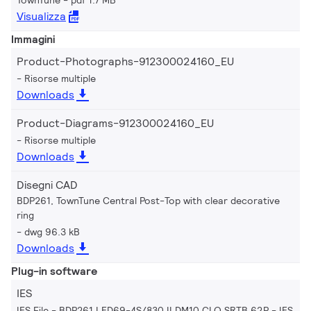
TownTune
pdf 1.7 MB
Visualizza
Immagini
Product-Photographs-912300024160_EU
Risorse multiple
Downloads
Product-Diagrams-912300024160_EU
Risorse multiple
Downloads
Disegni CAD
BDP261, TownTune Central Post-Top with clear decorative
ring
dwg 96.3 kB
Downloads
Plug-in software
IES
IES File - BDP261 LED69-4S/830 II DM10 CLO SRTB 62P
IES