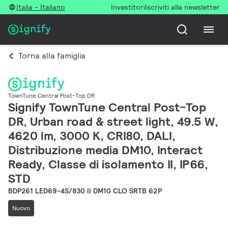
Italia - Italiano
Investitori
Iscriviti alla newsletter
Torna alla famiglia
TownTune Central Post-Top DR
Signify TownTune Central Post-Top
DR, Urban road & street light, 49.5 W,
4620 lm, 3000 K, CRI80, DALI,
Distribuzione media DM10, Interact
Ready, Classe di isolamento II, IP66,
STD
BDP261 LED69-4S/830 II DM10 CLO SRTB 62P
Nuovo