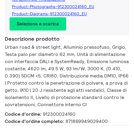
Product-Photographs-912300024160_EU
Product-Diagrams-912300024160_EU
Seleziona e scarica
Descrizione prodotto
Urban road & street light, Alluminio pressofuso, Grigio,
Testa palo per diametro 62 mm, Unità di alimentazione
con interfaccia DALI e SystemReady, Emissione luminosa
costante, 4620 lm, 49.5 W, 93 lm/W, 3000 K, (0.410,
0.390) SDCM <5, CRI80, Distribuzione media DM10, IP66
| Protetto contro la penetrazione di polvere, a prova di
getto, IK10 | 20 J resistente agli atti vandalici, Classe di
isolamento II, Livello di protezione standard contro le
sovratensioni, Connettore interno CI
Codice d'ordine:
912300024160
Codice d'ordine completo:
871869949029400