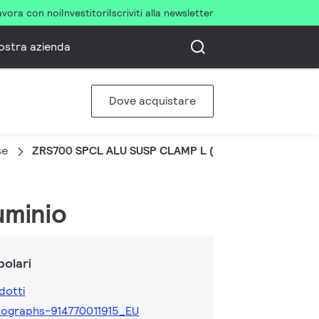
avora con noi
Investitori
Iscriviti alla newsletter
ostra azienda
Dove acquistare
se
ZRS700 SPCL ALU SUSP CLAMP L (SKB18-1)
uminio
olari
dotti
ographs-914770011915_EU