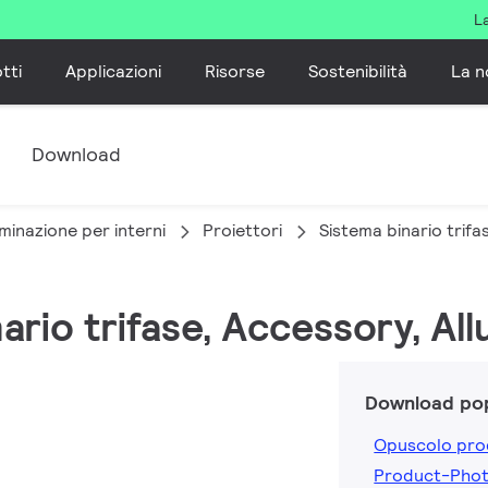
L
tti
Applicazioni
Risorse
Sostenibilità
La n
e
Download
minazione per interni
Proiettori
Sistema binario trifa
nario trifase, Accessory, All
Download pop
Opuscolo pro
Product-Phot