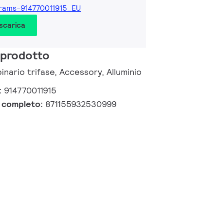
rams-914770011915_EU
 scarica
 prodotto
binario trifase, Accessory, Alluminio
:
914770011915
e completo:
871155932530999