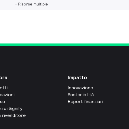
Risorse multiple
ora
Impatto
otti
Innovazione
cazioni
Sostenibilità
rse
Report finanziari
zi di Signify
 rivenditore