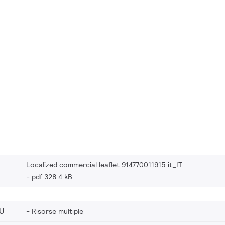
Localized commercial leaflet 914770011915 it_IT
pdf 328.4 kB
U
Risorse multiple