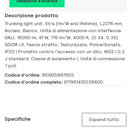
Seleziona e scarica
Descrizione prodotto
Trunking light unit, Xtra (lm/W and lifetime), L2276 mm,
Acciaio, Bianco, Unità di alimentazione con interfaccia
DALI, 16000 lm, 91 W, 176 lm/W, 4000 K, (0.34. 0.35)
SDCM <3, Fascio stretto, Testurizzata, Policarbonato,
IP20 | Protetto contro l'accesso con un dito, IK02 | 0,2
J standard, Classe di isolamento I, Unità di connessione
7 poli
Codice d'ordine:
910925867855
Codice d'ordine completo:
871951415038600
Specifiche
Espandi tutto