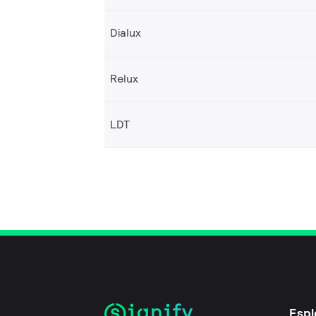
Dialux
Relux
LDT
Espl