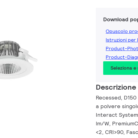
Download pop
Opuscolo pro
Istruzioni per 
Product-Pho
Product-Dia
Seleziona e
Descrizione
Recessed, D150 
a polvere singol
Interact System
lm/W, PremiumCo
<2, CRI>90, Fasc