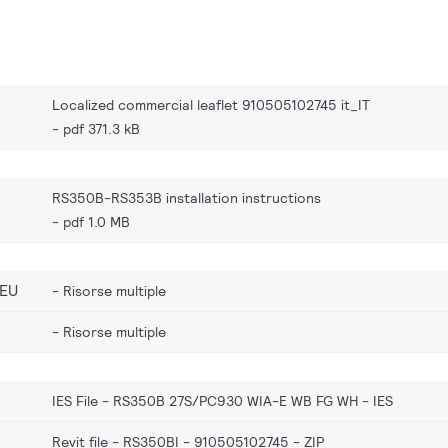
Localized commercial leaflet 910505102745 it_IT
pdf 371.3 kB
RS350B-RS353B installation instructions
pdf 1.0 MB
_EU
Risorse multiple
Risorse multiple
IES File - RS350B 27S/PC930 WIA-E WB FG WH
IES
Revit file - RS350BI - 910505102745
ZIP