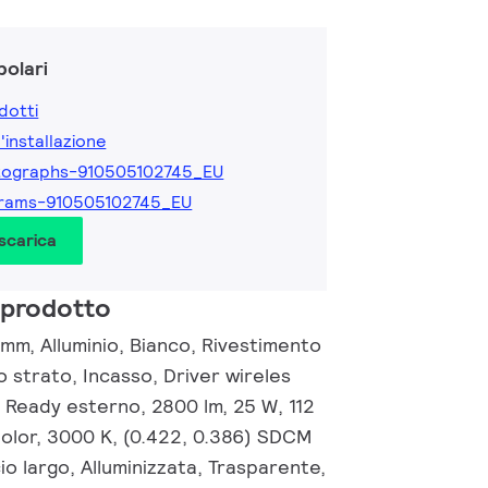
olari
dotti
l'installazione
tographs-910505102745_EU
grams-910505102745_EU
 scarica
 prodotto
mm, Alluminio, Bianco, Rivestimento
o strato, Incasso, Driver wireles
 Ready esterno, 2800 lm, 25 W, 112
lor, 3000 K, (0.422, 0.386) SDCM
io largo, Alluminizzata, Trasparente,