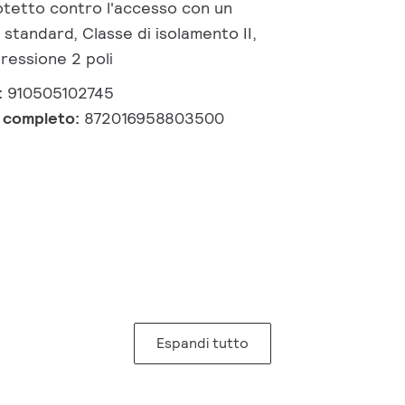
rotetto contro l'accesso con un
J standard, Classe di isolamento II,
ressione 2 poli
:
910505102745
e completo:
872016958803500
Espandi tutto