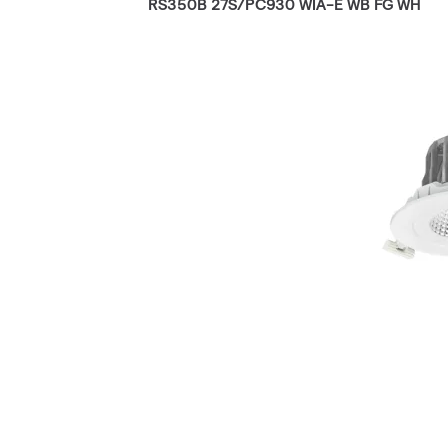
RS350B 27S/PC930 WIA-E WB FG WH