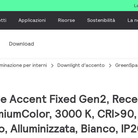
L
tti
Applicazioni
Risorse
Sostenibilità
La n
e
Download
minazione per interni
Downlight d'accento
GreenSpa
ce Accent Fixed Gen2, Rece
iumColor, 3000 K, CRI>90, 
o, Alluminizzata, Bianco, IP