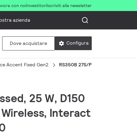
avora con noi
Investitori
Iscriviti alla newsletter
ostra azienda
Configura
Dove acquistare
ce Accent Fixed Gen2
RS350B 27S/PC930 WIA-E WB FG
ssed, 25 W, D150
Wireless, Interact
20