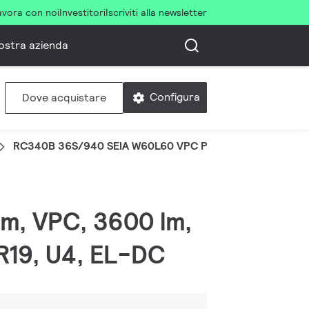
avora con noi
Investitori
Iscriviti alla newsletter
ostra azienda
Configura
Dove acquistare
RC340B 36S/940 SEIA W60L60 VPC PCS U4 W3
mm, VPC, 3600 lm,
GR19, U4, EL-DC