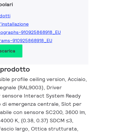
olari
dotti
l'installazione
tographs-910925868918_EU
grams-910925868918_EU
 scarica
 prodotto
ble profile ceiling version, Acciaio,
segnale (RAL9003), Driver
r sensore Interact System Ready
e di emergenza centrale, Slot per
abile con sensore SC200, 3600 lm,
 4000 K, (0.38, 0.37) SDCM ≤3,
ascio largo, Ottica strutturata,