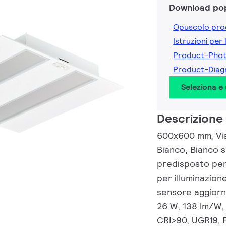
Download pop
Opuscolo pro
Istruzioni per 
Product-Pho
Product-Dia
Seleziona e
Descrizione
600x600 mm, Visi
Bianco, Bianco 
predisposto pe
per illuminazion
sensore aggiorn
26 W, 138 lm/W,
CRI>90, UGR19, F