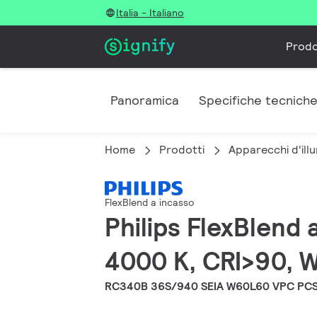
Italia - Italiano
Prodo
Panoramica
Specifiche tecnich
Home
Prodotti
Apparecchi d'illu
FlexBlend a incasso
Philips FlexBlend
4000 K, CRI>90, W
RC340B 36S/940 SEIA W60L60 VPC PC