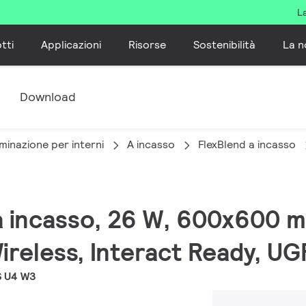
L
tti
Applicazioni
Risorse
Sostenibilità
La n
e
Download
minazione per interni
A incasso
FlexBlend a incasso
 a incasso, 26 W, 600x600 
ireless, Interact Ready, U
S U4 W3