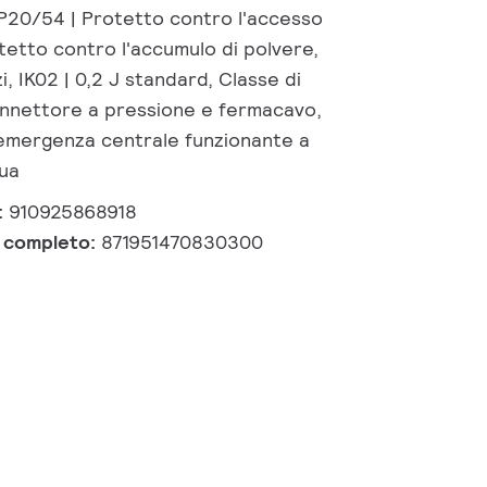
IP20/54 | Protetto contro l'accesso
tetto contro l'accumulo di polvere,
i, IK02 | 0,2 J standard, Classe di
onnettore a pressione e fermacavo,
i emergenza centrale funzionante a
nua
:
910925868918
e completo:
871951470830300