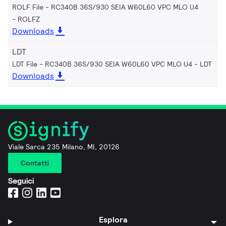
ROLF File - RC340B 36S/930 SEIA W60L60 VPC MLO U4
ROLFZ
Downloads
LDT
LDT File - RC340B 36S/930 SEIA W60L60 VPC MLO U4
LDT
Downloads
Viale Sarca 235 Milano, MI, 20126
Contatti
Seguici
Esplora