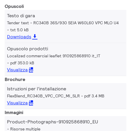
Opuscoli
Testo di gara
Tender text - RC340B 36S/930 SEIA W60L60 VPC MLO U4
txt 5.0 kB
Downloads
Opuscolo prodotti
Localized commercial leaflet 910925868910 it_IT
pdf 353.0 kB
Visualizza
Brochure
Istruzioni per l'installazione
FlexBlend_RC340B_VPC_CPC_MI_SLR
pdf 3.4 MB
Visualizza
Immagini
Product-Photographs-910925868910_EU
Risorse multiple