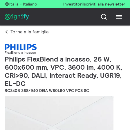
Italia - Italiano
Investitori
Iscriviti alla newsletter
Torna alla famiglia
FlexBlend a incasso
Philips FlexBlend a incasso, 26 W,
600x600 mm, VPC, 3600 lm, 4000 K,
CRI>90, DALI, Interact Ready, UGR19,
EL-DC
RC340B 36S/940 DEIA W60L60 VPC PCS SC