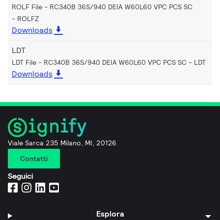
ROLF File - RC340B 36S/940 DEIA W60L60 VPC PCS SC
ROLFZ
Downloads
LDT
LDT File - RC340B 36S/940 DEIA W60L60 VPC PCS SC
LDT
Downloads
Viale Sarca 235 Milano, MI, 20126
Contatti
Seguici
Esplora