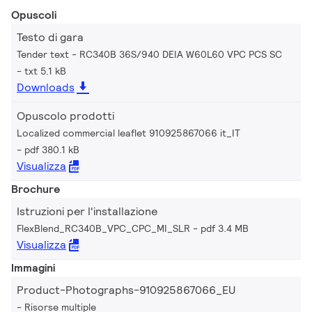
Opuscoli
Testo di gara
Tender text - RC340B 36S/940 DEIA W60L60 VPC PCS SC
txt 5.1 kB
Downloads
Opuscolo prodotti
Localized commercial leaflet 910925867066 it_IT
pdf 380.1 kB
Visualizza
Brochure
Istruzioni per l'installazione
FlexBlend_RC340B_VPC_CPC_MI_SLR
pdf 3.4 MB
Visualizza
Immagini
Product-Photographs-910925867066_EU
Risorse multiple