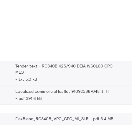
Tender text - RC340B 42S/940 DEIA W60L60 CPC
MLO
txt 5.0 kB
Localized commercial leaflet 910925867048 it_IT
pdf 391.6 kB
FlexBlend_RC340B_VPC_CPC_MI_SLR
pdf 3.4 MB