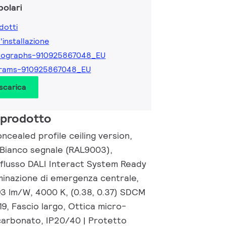
olari
dotti
l'installazione
tographs-910925867048_EU
grams-910925867048_EU
 scarica
 prodotto
cealed profile ceiling version,
, Bianco segnale (RAL9003),
 flusso DALI Interact System Ready
uminazione di emergenza centrale,
93 lm/W, 4000 K, (0.38, 0.37) SDCM
9, Fascio largo, Ottica micro-
icarbonato, IP20/40 | Protetto