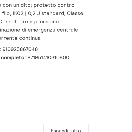
o con un dito; protetto contro
 filo, IK02 | 0,2 J standard, Classe
, Connettore a pressione e
minazione di emergenza centrale
orrente continua
:
910925867048
e completo:
871951410310800
Espandi tutto