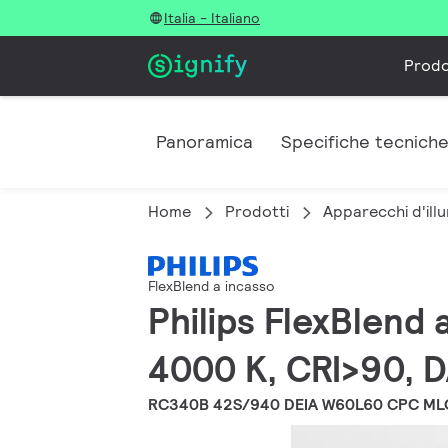
Italia - Italiano
Prodo
Panoramica
Specifiche tecnich
Home
Prodotti
Apparecchi d'illu
FlexBlend a incasso
Philips FlexBlend
4000 K, CRI>90, D
RC340B 42S/940 DEIA W60L60 CPC ML