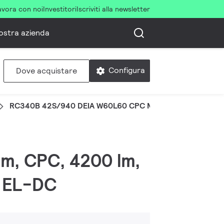
avora con noi
Investitori
Iscriviti alla newsletter
ostra azienda
Configura
Dove acquistare
RC340B 42S/940 DEIA W60L60 CPC MLO
mm, CPC, 4200 lm,
, EL-DC