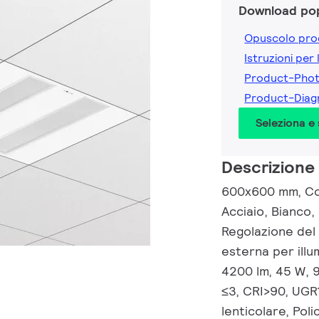
Download pop
Opuscolo pro
Istruzioni per 
Product-Pho
Product-Dia
Seleziona e
Descrizione
600x600 mm, Con
Acciaio, Bianco
Regolazione del
esterna per ill
4200 lm, 45 W, 
≤3, CRI>90, UGR1
lenticolare, Pol