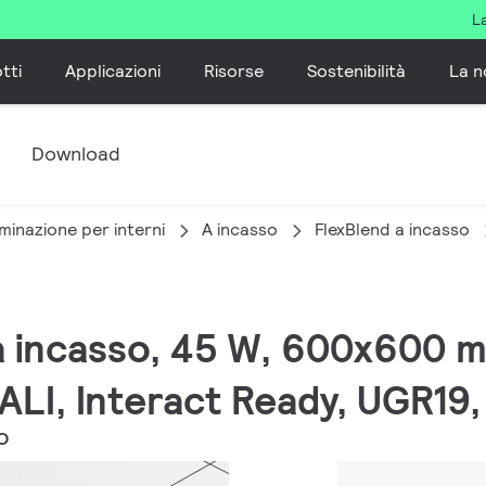
L
tti
Applicazioni
Risorse
Sostenibilità
La n
e
Download
minazione per interni
A incasso
FlexBlend a incasso
 a incasso, 45 W, 600x600 
ALI, Interact Ready, UGR19
O