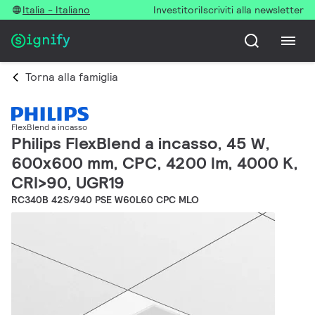
Italia - Italiano
Investitori
Iscriviti alla newsletter
Torna alla famiglia
FlexBlend a incasso
Philips FlexBlend a incasso, 45 W,
600x600 mm, CPC, 4200 lm, 4000 K,
CRI>90, UGR19
RC340B 42S/940 PSE W60L60 CPC MLO