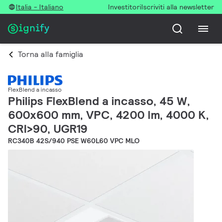
Italia - Italiano
Investitori
Iscriviti alla newsletter
Torna alla famiglia
FlexBlend a incasso
Philips FlexBlend a incasso, 45 W,
600x600 mm, VPC, 4200 lm, 4000 K,
CRI>90, UGR19
RC340B 42S/940 PSE W60L60 VPC MLO