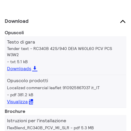
Download
Opuscoli
Testo di gara
Tender text - RC340B 42S/940 DEIA W60L60 PCV PCS
W3W2
txt 5.1 kB
Downloads
Opuscolo prodotti
Localized commercial leaflet 910925867037 it_IT
pdf 381.2 kB
Visualizza
Brochure
Istruzioni per l'installazione
FlexBlend_RC340B_PCV_MI_SLR
pdf 5.3 MB