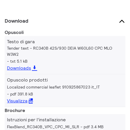
Download
Opuscoli
Testo di gara
Tender text - RC340B 42S/930 DEIA W60L60 CPC MLO
W3W2
txt 5.1 kB
Downloads
Opuscolo prodotti
Localized commercial leaflet 910925867023 it_IT
pdf 391.8 kB
Visualizza
Brochure
Istruzioni per l'installazione
FlexBlend_RC340B_VPC_CPC_MI_SLR
pdf 3.4 MB