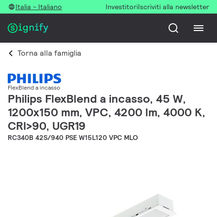
Italia - Italiano
Investitori
Iscriviti alla newsletter
Torna alla famiglia
FlexBlend a incasso
Philips FlexBlend a incasso, 45 W,
1200x150 mm, VPC, 4200 lm, 4000 K,
CRI>90, UGR19
RC340B 42S/940 PSE W15L120 VPC MLO