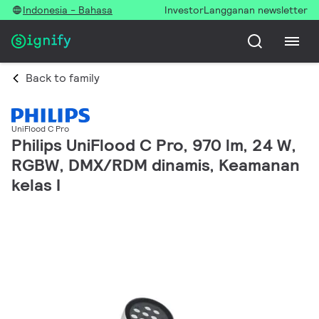
Indonesia - Bahasa
Investor
Langganan newsletter
Back to family
UniFlood C Pro
Philips UniFlood C Pro, 970 lm, 24 W,
RGBW, DMX/RDM dinamis, Keamanan
kelas I