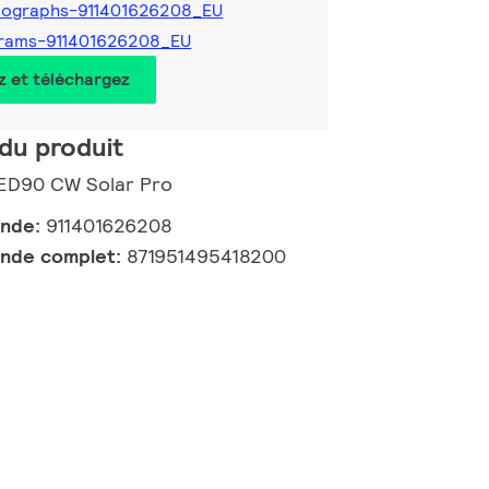
tographs-911401626208_EU
grams-911401626208_EU
z et téléchargez
du produit
LED90 CW Solar Pro
ande:
911401626208
nde complet:
871951495418200