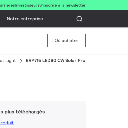
arrières
Investisseurs
S’inscrire à la newsletter
Notre entreprise
Où acheter
et Light
BRP715 LED90 CW Solar Pro
s plus téléchargés
produit