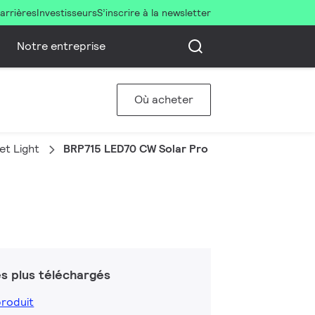
arrières
Investisseurs
S’inscrire à la newsletter
Notre entreprise
Où acheter
et Light
BRP715 LED70 CW Solar Pro
s plus téléchargés
produit