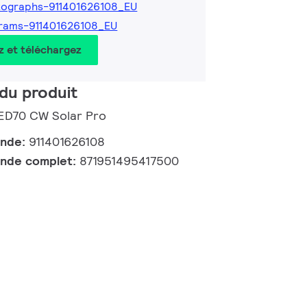
ographs-911401626108_EU
rams-911401626108_EU
z et téléchargez
du produit
LED70 CW Solar Pro
ande:
911401626108
nde complet:
871951495417500