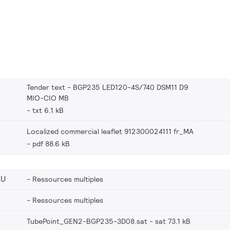
Tender text - BGP235 LED120-4S/740 DSM11 D9
MIO-CIO MB
txt 6.1 kB
Localized commercial leaflet 912300024111 fr_MA
pdf 88.6 kB
EU
Ressources multiples
Ressources multiples
TubePoint_GEN2-BGP235-3D08.sat
sat 73.1 kB