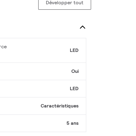
Développer tout
rce
LED
Oui
LED
Caractéristiques
5 ans