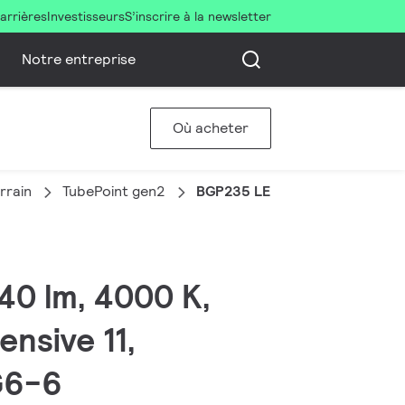
arrières
Investisseurs
S’inscrire à la newsletter
Notre entreprise
Où acheter
rrain
TubePoint gen2
BGP235 LED120-4S/740 DSM11
840 lm, 4000 K,
ensive 11,
RG6-6