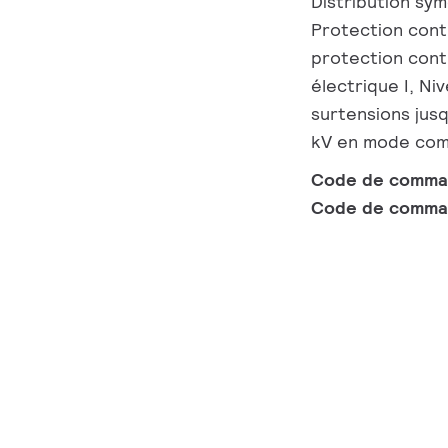
Distribution sym
Protection cont
protection contr
électrique I, Ni
surtensions jusq
kV en mode co
Code de comm
Code de comma