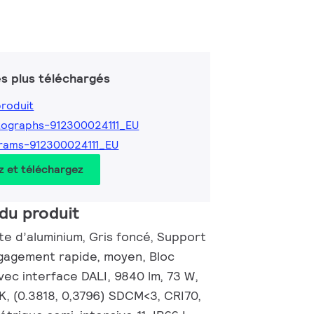
s plus téléchargés
produit
ographs-912300024111_EU
rams-912300024111_EU
z et téléchargez
du produit
nte d’aluminium, Gris foncé, Support
égagement rapide, moyen, Bloc
vec interface DALI, 9840 lm, 73 W,
K, (0.3818, 0,3796) SDCM<3, CRI70,