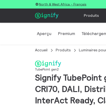
North & West Africa - Français
Produits
Aperçu
Premium
Télécharge
Accueil
Produits
Luminaires pour
TubePoint gen2
Signify TubePoint 
CRI70, DALI, Distr
InterAct Ready, C