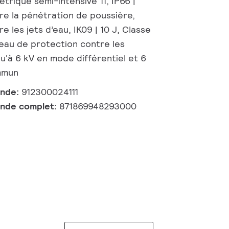
étrique semi-intensive 11, IP66 |
re la pénétration de poussière,
e les jets d’eau, IK09 | 10 J, Classe
veau de protection contre les
u'à 6 kV en mode différentiel et 6
mmun
ande:
912300024111
nde complet:
871869948293000