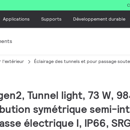
C
Applications
Supports
Développement durable
ments
 l'extérieur
Éclairage des tunnels et pour passage soute
gen2, Tunnel light, 73 W, 9
ibution symétrique semi-int
lasse électrique I, IP66, S