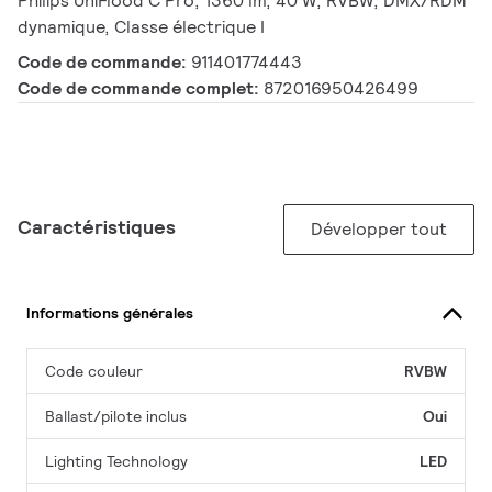
Philips UniFlood C Pro, 1360 lm, 40 W, RVBW, DMX/RDM
dynamique, Classe électrique I
Code de commande:
911401774443
Code de commande complet:
872016950426499
Caractéristiques
Développer tout
Informations générales
Code couleur
RVBW
Ballast/pilote inclus
Oui
Lighting Technology
LED