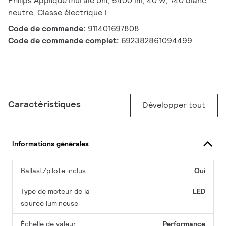
Philips Applique murale Uni, 5400 lm, 40 W, 740 blanc
neutre, Classe électrique I
Code de commande:
911401697808
Code de commande complet:
692382861094499
Caractéristiques
Développer tout
Informations générales
Ballast/pilote inclus
Oui
Type de moteur de la
LED
source lumineuse
Échelle de valeur
Performance