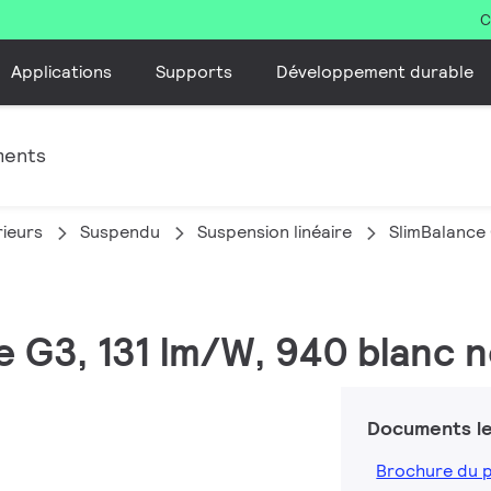
C
Applications
Supports
Développement durable
ments
rieurs
Suspendu
Suspension linéaire
SlimBalance
e G3, 131 lm/W, 940 blanc 
Documents le
Brochure du 