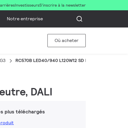
arrières
Investisseurs
S’inscrire à la newsletter
Notre entreprise
Où acheter
 G3
RC570B LED40/940 L120W12 SD PSD
neutre, DALI
s plus téléchargés
produit