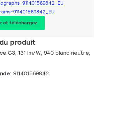
tographs-911401569842_EU
rams-911401569842_EU
z et téléchargez
du produit
nce G3, 131 lm/W, 940 blanc neutre,
ande:
911401569842