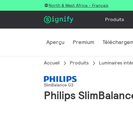
North & West Africa - Français
Produits
Aperçu
Premium
Télécharge
Accueil
Produits
Luminaires inté
SlimBalance G3
Philips SlimBalanc