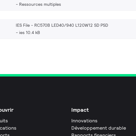
Ressources multiples
IES File - RC570B LED40/940 L120W12 SD PSD
ies 10.4 kB
uvrir
Impact
uits
Innovations
ications
Développement durable
orts
Rapports financiers