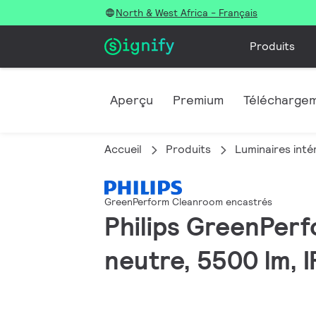
North & West Africa - Français
Produits
Aperçu
Premium
Télécharge
Accueil
Produits
Luminaires inté
GreenPerform Cleanroom encastrés
Philips GreenPer
neutre, 5500 lm, I