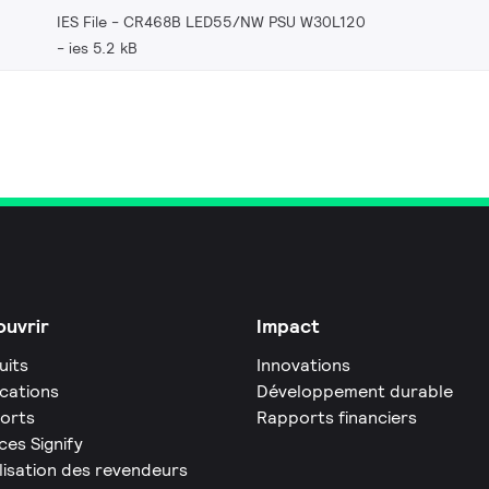
IES File - CR468B LED55/NW PSU W30L120
ies 5.2 kB
uvrir
Impact
uits
Innovations
ications
Développement durable
orts
Rapports financiers
ces Signify
lisation des revendeurs