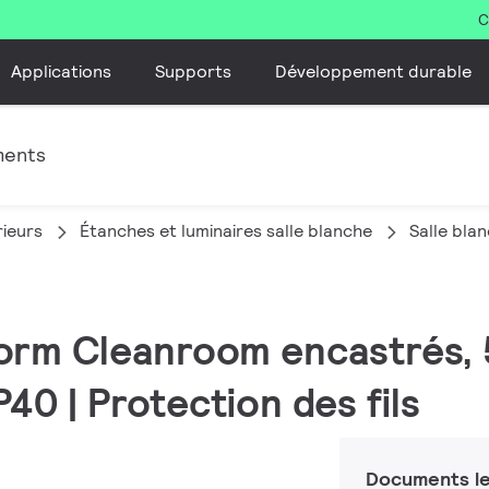
C
Applications
Supports
Développement durable
ments
rieurs
Étanches et luminaires salle blanche
Salle bla
form Cleanroom encastrés, 
P40 | Protection des fils
Documents le