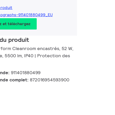
produit
tographs-911401880499_EU
z et téléchargez
du produit
rform Cleanroom encastrés, 52 W,
, 5500 lm, IP40 | Protection des
ande:
911401880499
nde complet:
872016954593900