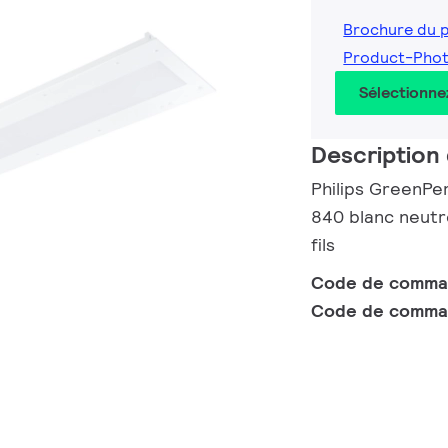
Brochure du 
Product-Pho
Sélectionne
Description 
Philips GreenPe
840 blanc neutre
fils
Code de comm
Code de comma