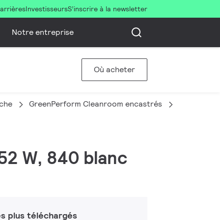
arrières
Investisseurs
S’inscrire à la newsletter
Notre entreprise
Où acheter
nche
GreenPerform Cleanroom encastrés
CR468B LE
52 W, 840 blanc
s plus téléchargés