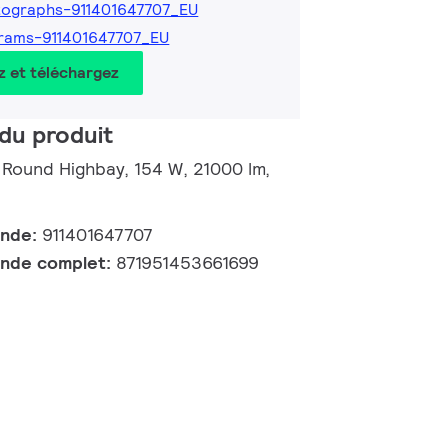
ographs-911401647707_EU
rams-911401647707_EU
z et téléchargez
du produit
 Round Highbay, 154 W, 21000 lm,
ande:
911401647707
nde complet:
871951453661699