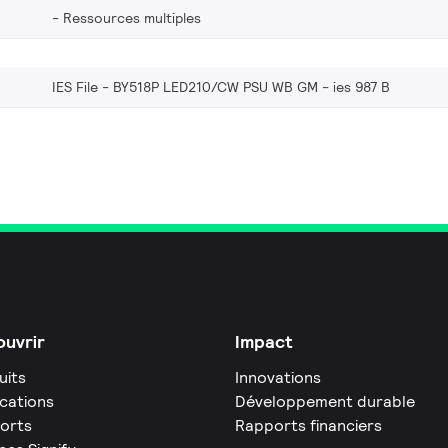
Ressources multiples
IES File - BY518P LED210/CW PSU WB GM
ies 987 B
uvrir
Impact
uits
Innovations
ications
Développement durable
orts
Rapports financiers