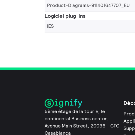
Product-Diagrams-911401647707_EU
Logiciel plug-ins
IES
Déco
5ème étage de la tour B, le
Prod
continental Business center,
Appl
Avenue Main Street, 20036 - CFC
Supp
Casablanca