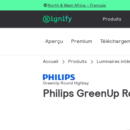
North & West Africa - Français
Produits
Aperçu
Premium
Télécharge
Accueil
Produits
Luminaires inté
GreenUp Round Highbay
Philips GreenUp R