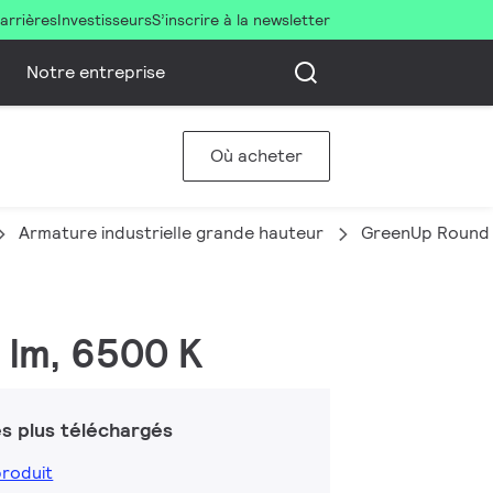
arrières
Investisseurs
S’inscrire à la newsletter
Notre entreprise
Où acheter
Armature industrielle grande hauteur
GreenUp Round 
 lm, 6500 K
s plus téléchargés
produit