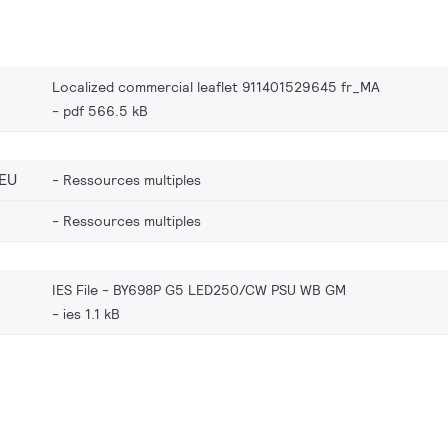
Localized commercial leaflet 911401529645 fr_MA
pdf 566.5 kB
EU
Ressources multiples
Ressources multiples
IES File - BY698P G5 LED250/CW PSU WB GM
ies 1.1 kB