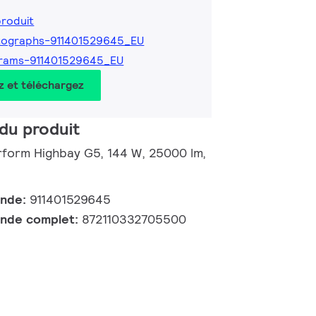
produit
tographs-911401529645_EU
grams-911401529645_EU
z et téléchargez
du produit
rform Highbay G5, 144 W, 25000 lm,
ande:
911401529645
nde complet:
872110332705500