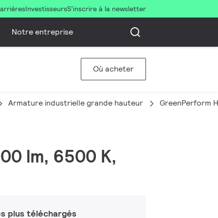
arrières
Investisseurs
S’inscrire à la newsletter
Notre entreprise
Où acheter
Armature industrielle grande hauteur
GreenPerform H
00 lm, 6500 K,
s plus téléchargés