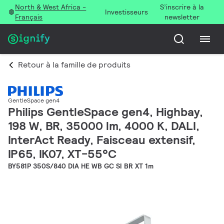
North & West Africa -
S’inscrire à la
Investisseurs
Français
newsletter
Retour à la famille de produits
GentleSpace gen4
Philips GentleSpace gen4, Highbay,
198 W, BR, 35000 lm, 4000 K, DALI,
InterAct Ready, Faisceau extensif,
IP65, IK07, XT-55°C
BY581P 350S/840 DIA HE WB GC SI BR XT 1m