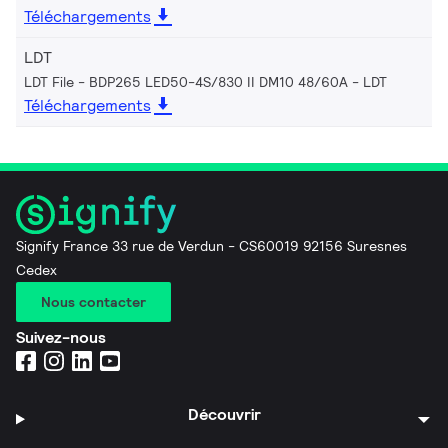
Téléchargements
LDT
LDT File - BDP265 LED50-4S/830 II DM10 48/60A
LDT
Téléchargements
Signify France 33 rue de Verdun - CS60019 92156 Suresnes
Cedex
Nous contacter
Suivez-nous
Découvrir