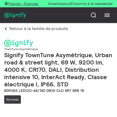
France - Français
Investisseurs
S’inscrire à la newsletter
Retour à la famille de produits
TownTune Asymétrique
Signify TownTune Asymétrique, Urban
road & street light, 69 W, 9200 lm,
4000 K, CRI70, DALI, Distribution
intensive 10, InterAct Ready, Classe
électrique I, IP66, STD
BDP265 LED120-4S/740 DN10 CLO SRT SRB 76
Nouveau