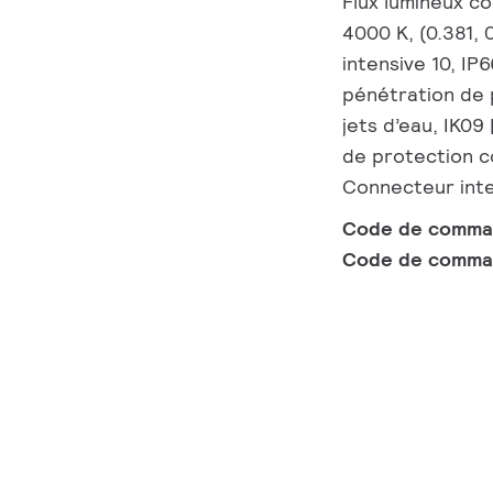
Flux lumineux co
4000 K, (0.381, 
intensive 10, IP
pénétration de 
jets d’eau, IK09 
de protection c
Connecteur int
Code de comm
Code de comma