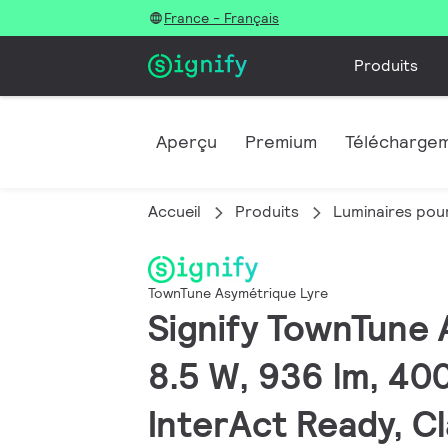
France - Français
Produits
Aperçu
Premium
Télécharge
Accueil
Produits
Luminaires pour
TownTune Asymétrique Lyre
Signify TownTune 
8.5 W, 936 lm, 400
InterAct Ready, Cl