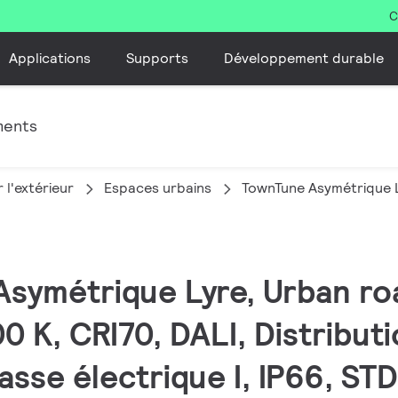
C
Applications
Supports
Développement durable
ments
 l'extérieur
Espaces urbains
TownTune Asymétrique 
Asymétrique Lyre, Urban roa
0 K, CRI70, DALI, Distributi
asse électrique I, IP66, STD