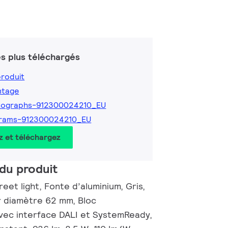
s plus téléchargés
produit
ntage
tographs-912300024210_EU
grams-912300024210_EU
z et téléchargez
du produit
eet light, Fonte d’aluminium, Gris,
 diamètre 62 mm, Bloc
avec interface DALI et SystemReady,