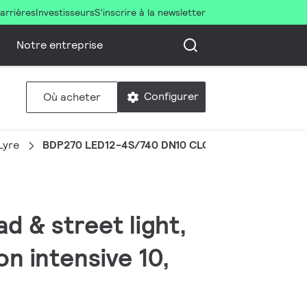
arrières
Investisseurs
S’inscrire à la newsletter
Notre entreprise
Configurer
Où acheter
Lyre
BDP270 LED12-4S/740 DN10 CLO SRT SRB 62P
d & street light,
on intensive 10,