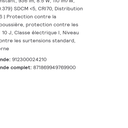
nstant, 936 lm, 8.5 W, 110 lm/W,
0.379) SDCM <5, CRI70, Distribution
66 | Protection contre la
poussière, protection contre les
| 10 J, Classe électrique I, Niveau
ontre les surtensions standard,
erne
ande:
912300024210
nde complet:
871869949769900