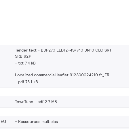
Tender text - BDP270 LED12-4S/740 DN10 CLO SRT
SRB 62P
txt 7.4 kB
Localized commercial leaflet 912300024210 fr_FR
pdf 78.1 kB
TownTune
pdf 2.7 MB
_EU
Ressources multiples