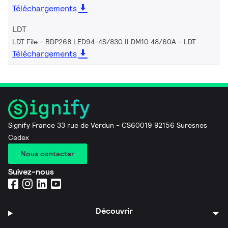
Téléchargements
LDT
LDT File - BDP268 LED94-4S/830 II DM10 48/60A
LDT
Téléchargements
Signify France 33 rue de Verdun - CS60019 92156 Suresnes
Cedex
Nous contacter
Suivez-nous
Découvrir