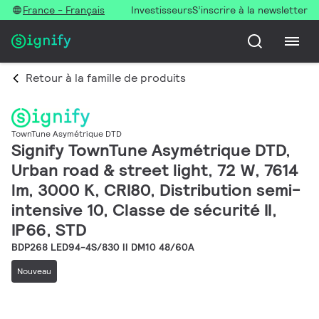
France - Français
Investisseurs
S’inscrire à la newsletter
Retour à la famille de produits
TownTune Asymétrique DTD
Signify TownTune Asymétrique DTD,
Urban road & street light, 72 W, 7614
lm, 3000 K, CRI80, Distribution semi-
intensive 10, Classe de sécurité II,
IP66, STD
BDP268 LED94-4S/830 II DM10 48/60A
Nouveau