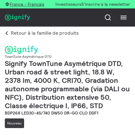
France - Français
Investisseurs
S’inscrire à la newsletter
Retour à la famille de produits
TownTune Asymétrique DTD
Signify TownTune Asymétrique DTD,
Urban road & street light, 18.8 W,
2378 lm, 4000 K, CRI70, Gradation
autonome programmable (via DALI ou
NFC), Distribution extensive 50,
Classe électrique I, IP66, STD
BDP268 LED30-4S/740 DW50 DR-GO CLO DDF1
Nouveau