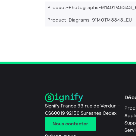
Product-Photographs-911401748343_
Product-Diagrams-911401748343_EU
Déco
Signify France 33 rue de Verdun -
Prod
CS60019 92156 Suresnes Cedex
Appl
Supp
Nous contacter
Servi