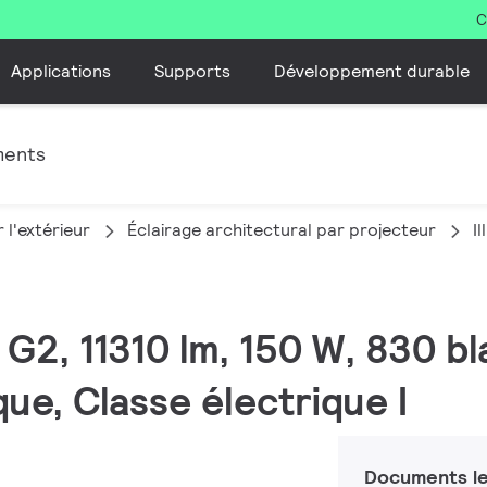
C
Applications
Supports
Développement durable
ments
 l'extérieur
Éclairage architectural par projecteur
I
 G2, 11310 lm, 150 W, 830 b
e, Classe électrique I
Documents le