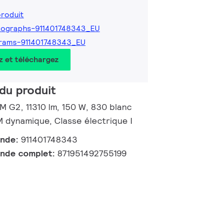
produit
tographs-911401748343_EU
rams-911401748343_EU
z et téléchargez
du produit
 M G2, 11310 lm, 150 W, 830 blanc
dynamique, Classe électrique I
ande:
911401748343
nde complet:
871951492755199