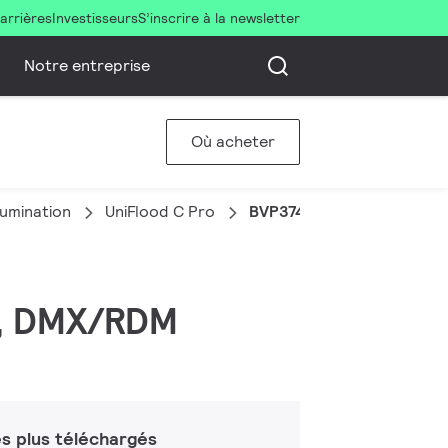
arrières
Investisseurs
S’inscrire à la newsletter
Notre entreprise
Où acheter
llumination
UniFlood C Pro
BVP374 60LED RGBNW 220
BW, DMX/RDM
s plus téléchargés