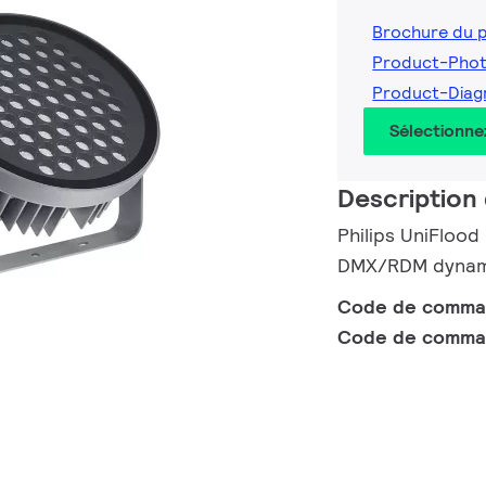
Brochure du 
Product-Pho
Product-Diag
Sélectionne
Description 
Philips UniFlood
DMX/RDM dynamiq
Code de comm
Code de comma