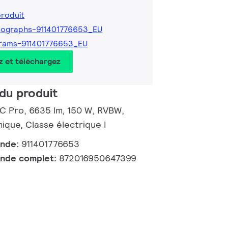
produit
tographs-911401776653_EU
rams-911401776653_EU
z et téléchargez
du produit
 C Pro, 6635 lm, 150 W, RVBW,
ue, Classe électrique I
ande:
911401776653
nde complet:
872016950647399