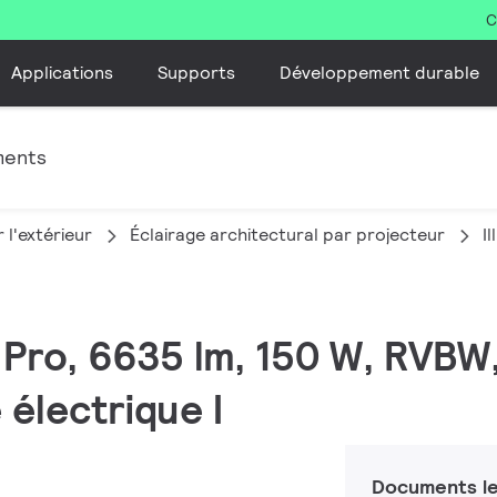
C
Applications
Supports
Développement durable
ments
 l'extérieur
Éclairage architectural par projecteur
I
C Pro, 6635 lm, 150 W, RV
 électrique I
Documents le