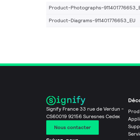
Product-Photographs-911401776653_
Product-Diagrams-911401776653_EU
Déco
Signify France 33 rue de Verdun -
Prod
CS60019 92156 Suresnes Cedex
Appl
Supp
Nous contacter
Servi