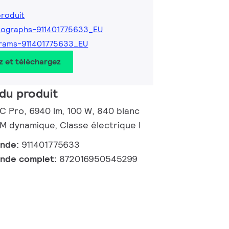
produit
tographs-911401775633_EU
rams-911401775633_EU
z et téléchargez
du produit
 C Pro, 6940 lm, 100 W, 840 blanc
 dynamique, Classe électrique I
ande:
911401775633
nde complet:
872016950545299