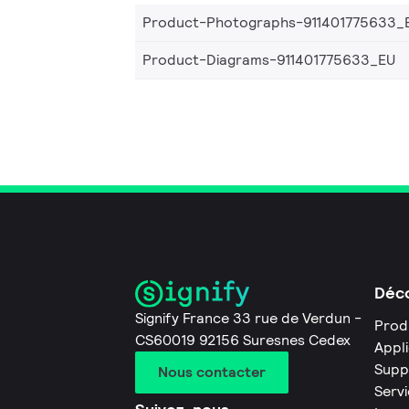
Product-Photographs-911401775633_
Product-Diagrams-911401775633_EU
Déco
Signify France 33 rue de Verdun -
Prod
CS60019 92156 Suresnes Cedex
Appl
Supp
Nous contacter
Servi