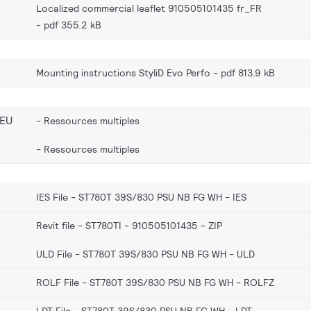
Localized commercial leaflet 910505101435 fr_FR
pdf 355.2 kB
Mounting instructions StyliD Evo Perfo
pdf 813.9 kB
_EU
Ressources multiples
Ressources multiples
IES File - ST780T 39S/830 PSU NB FG WH
IES
Revit file - ST780TI - 910505101435
ZIP
ULD File - ST780T 39S/830 PSU NB FG WH
ULD
ROLF File - ST780T 39S/830 PSU NB FG WH
ROLFZ
LDT File - ST780T 39S/830 PSU NB FG WH
LDT