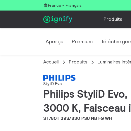
France - Français
Produits
Aperçu
Premium
Télécharge
Accueil
Produits
Luminaires inté
StyliD Evo
Philips StyliD Evo
3000 K, Faisceau i
ST780T 39S/830 PSU NB FG WH