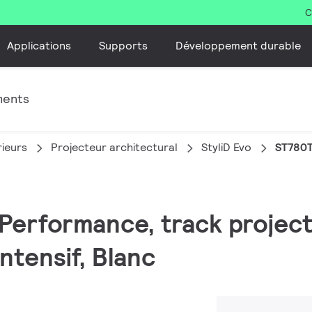
C
Applications
Supports
Développement durable
ments
rieurs
Projecteur architectural
StyliD Evo
ST780T
, Performance, track projec
ntensif, Blanc