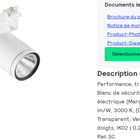
Documents le
Brochure du 
Notice de mo
Product-Pho
Product-Dia
Sélectionne
Description 
Performance, tra
Blanc de sécuri
électrique (Mar
lm/W, 3000 K, (0
Transparent, Ve
doigts, IK02 | 0,
Rail 3C