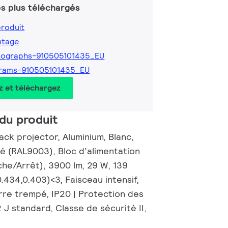
s plus téléchargés
produit
ntage
tographs-910505101435_EU
grams-910505101435_EU
z et téléchargez
du produit
ck projector, Aluminium, Blanc,
té (RAL9003), Bloc d’alimentation
che/Arrêt), 3900 lm, 29 W, 139
.434,0.403)<3, Faisceau intensif,
rre trempé, IP20 | Protection des
2 J standard, Classe de sécurité II,