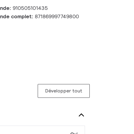
ande:
910505101435
nde complet:
871869997749800
Développer tout