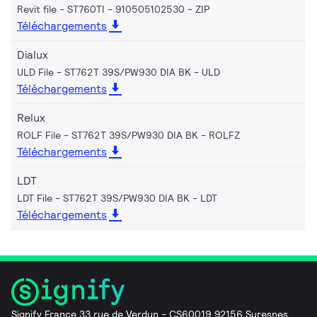
Revit file - ST760TI - 910505102530
ZIP
Téléchargements
Dialux
ULD File - ST762T 39S/PW930 DIA BK
ULD
Téléchargements
Relux
ROLF File - ST762T 39S/PW930 DIA BK
ROLFZ
Téléchargements
LDT
LDT File - ST762T 39S/PW930 DIA BK
LDT
Téléchargements
Signify France 33 rue de Verdun - CS60019 92156 Suresnes