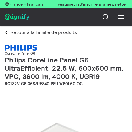
France - Français
Investisseurs
S’inscrire à la newsletter
Retour à la famille de produits
CoreLine Panel G6
Philips CoreLine Panel G6,
UltraEfficient, 22.5 W, 600x600 mm,
VPC, 3600 lm, 4000 K, UGR19
RC132V G6 36S/UE840 PSU W60L60 OC