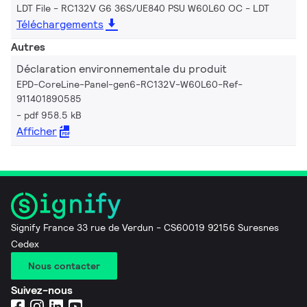
LDT File - RC132V G6 36S/UE840 PSU W60L60 OC
LDT
Téléchargements
Autres
Déclaration environnementale du produit
EPD-CoreLine-Panel-gen6-RC132V-W60L60-Ref-
911401890585
pdf 958.5 kB
Afficher
Signify France 33 rue de Verdun - CS60019 92156 Suresnes
Cedex
Nous contacter
Suivez-nous