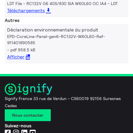
LDT File - RC132V G6 40S/830 SIA W60L60 OC IA4
LDT
Téléchargements
Autres
Déclaration environnementale du produit
EPD-CoreLine-Panel-gen6-RC132V-W60L60-Ref-
911401890585
pdf 958.5 kB
Afficher
Signify France 33 rue de Verdun - CS60019 92156 Suresnes
Cedex
Nous contacter
Suivez-nous