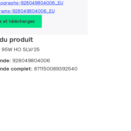
tographs-928049804006_EU
grams-928049804006_EU
z et téléchargez
du produit
D 95W HO SLV/25
ande:
928049804006
nde complet:
871150089392540