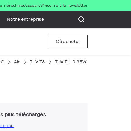
arrières
Investisseurs
S’inscrire à la newsletter
Notre entreprise
Où acheter
-C
Air
TUV T8
TUV TL-D 95W HO SLV/25
s plus téléchargés
produit