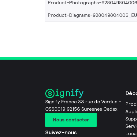
Product-Photographs-92804980400
Product-Diagrams-928049804006_EU
Déco
Signify France 33 rue de Verdun -
Prod
CS60019 92156 Suresnes Cedex
Appl
Supp
Nous contacter
Servi
Suivez-nous
Loca