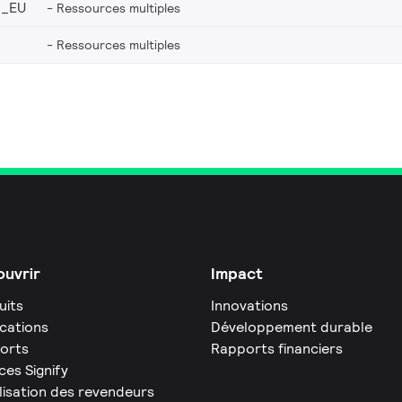
6_EU
Ressources multiples
Ressources multiples
uvrir
Impact
uits
Innovations
ications
Développement durable
orts
Rapports financiers
ces Signify
lisation des revendeurs