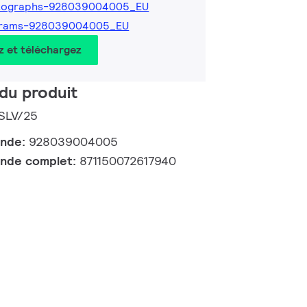
tographs-928039004005_EU
grams-928039004005_EU
z et téléchargez
du produit
 SLV/25
ande:
928039004005
nde complet:
871150072617940