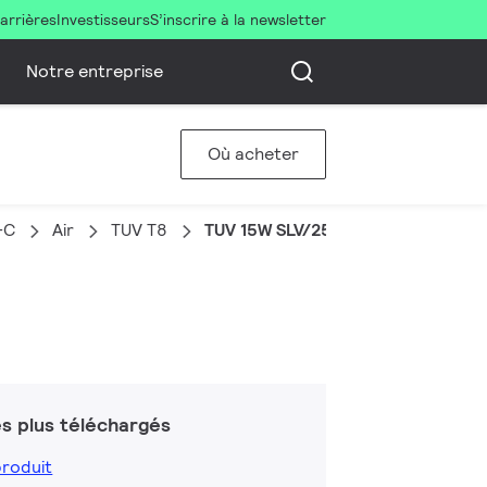
arrières
Investisseurs
S’inscrire à la newsletter
Notre entreprise
Où acheter
-C
Air
TUV T8
TUV 15W SLV/25
s plus téléchargés
produit