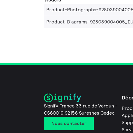
Product-Photographs-92803900400
Product-Diagrams-928039004005_E
Déco
Signify France 33 rue de Verdun -
Prod
CS60019 92156 Suresnes Cedex
Appl
Supp
Nous contacter
Servi