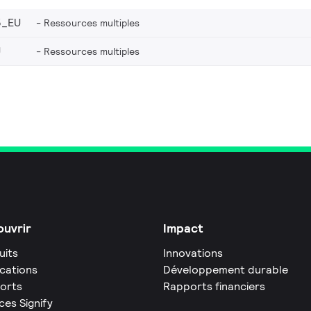
5_EU
Ressources multiples
U
Ressources multiples
uvrir
Impact
uits
Innovations
ications
Développement durable
orts
Rapports financiers
ces Signify