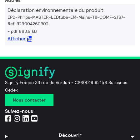
Autres
Déclaration environnementale du produit
EPD-Philips-MASTER-LEDtube-EM-Mains-T8-COMF-2167-
Ref-929004260302
pdf 663.9 kB
Afficher
Signify France 33 rue de Verdun - CS60019 92156 Suresnes
Cedex
Nous contacter
Suivez-nous
Découvrir