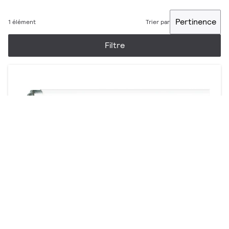
Pertinence
1 élément
Trier par
Filtre
Super Actinique /03